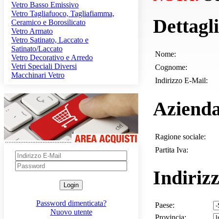
Vetro Basso Emissivo
Vetro Tagliafuoco, Tagliafiamma,
Dettagli
Ceramico e Borosilicato
Vetro Armato
Vetro Satinato, Laccato e
Satinato/Laccato
Nome:
Vetro Decorativo e Arredo
Vetri Speciali Diversi
Cognome:
Macchinari Vetro
Indirizzo E-Mail:
Aziend
Ragione sociale:
Partita Iva:
Indiriz
Login
Password dimenticata?
Paese:
Nuovo utente
Provincia: