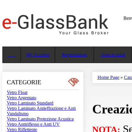
Ben
My Account
Registrazione
Area acquisti
Home Page
»
Cat
CATEGORIE
Vetro Float
Vetro Argentato
Vetro Laminato Standard
Creazio
Vetro Laminato Antieffrazione e Anti
Vandalismo
Vetro Laminato Protezione Acustica
Vetro Antiriflesso e Anti UV
Se
NOTA:
Vetro Riflettente