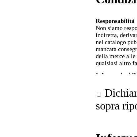
Responsabilità
Non siamo respon
indiretta, deriva
nel catalogo pubb
mancata consegna
della merce alle 
qualsiasi altro f
Informazioni T
Le informazioni t
informazioni pub
Dichiaro
inseriti nel nost
facoltà di modif
sopra rip
dimensionali dei
comunicato dai p
Disponibilità P
Nel catalogo prod