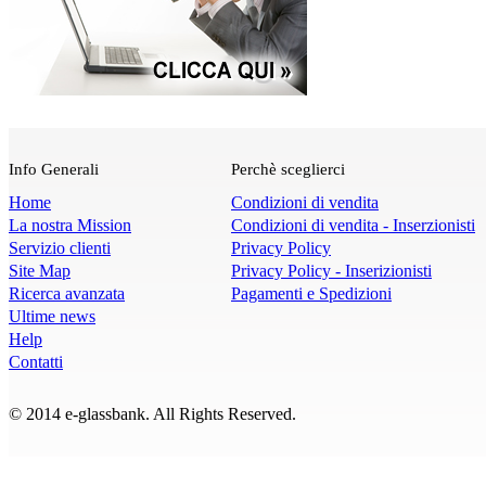
Info Generali
Perchè sceglierci
Home
Condizioni di vendita
La nostra Mission
Condizioni di vendita - Inserzionisti
Servizio clienti
Privacy Policy
Site Map
Privacy Policy - Inserizionisti
Ricerca avanzata
Pagamenti e Spedizioni
Ultime news
Help
Contatti
© 2014 e-glassbank. All Rights Reserved.