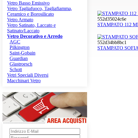
Vetro Basso Emissivo
Vetro Tagliafuoco, Tagliafiamma,
Ceramico e Borosilicato
552d35024c6e
Vetro Armato
STAMPATO 112 M
Vetro Satinato, Laccato e
Satinato/Laccato
Vetro Decorativo e Arredo
AGC
552d34bb8bc1
Pilkington
STAMPATO SOFIA
Saint-Gobain
Guardian
Glastroesch
Schott
Vetri Speciali Diversi
Macchinari Vetro